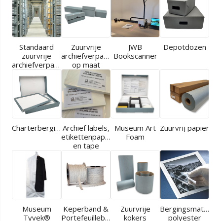
Standaard
Zuurvrije
JWB
Depotdozen
zuurvrije
archiefverpakkingen
Bookscanner
archiefverpakkingen
op maat
Charterbergingen
Archief labels,
Museum Art
Zuurvrij papier
etikettenpapier
Foam
en tape
Museum
Keperband &
Zuurvrije
Bergingsmaterial
Tyvek®
Portefeuilleband
kokers
polyester