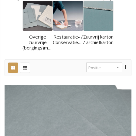
Overige
Restauratie- /
Zuurvrij karton
zuurvrije
Conservatiematerialen
/ archiefkarton
(bergings)materialen