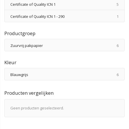
produ
Certificate of Quality ICN 1
5
produ
Certificate of Quality ICN 1 - 290
1
Productgroep
produ
Zuurvrij pakpapier
6
Kleur
produ
Blauwgrijs
6
Producten vergelijken
Geen producten geselecteerd.