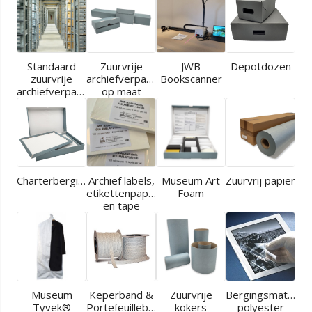
Standaard
Zuurvrije
JWB
Depotdozen
zuurvrije
archiefverpakkingen
Bookscanner
archiefverpakkingen
op maat
Charterbergingen
Archief labels,
Museum Art
Zuurvrij papier
etikettenpapier
Foam
en tape
Museum
Keperband &
Zuurvrije
Bergingsmaterial
Tyvek®
Portefeuilleband
kokers
polyester