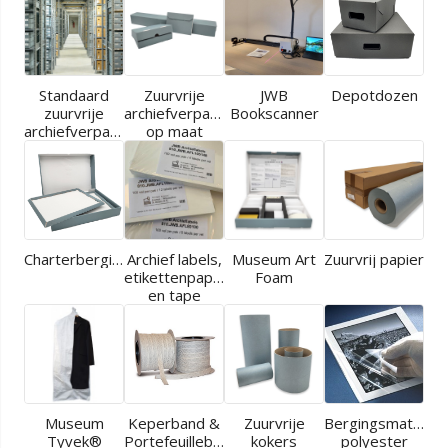
Standaard
Zuurvrije
JWB
Depotdozen
zuurvrije
archiefverpakkingen
Bookscanner
archiefverpakkingen
op maat
Charterbergingen
Archief labels,
Museum Art
Zuurvrij papier
etikettenpapier
Foam
en tape
Museum
Keperband &
Zuurvrije
Bergingsmaterial
Tyvek®
Portefeuilleband
kokers
polyester