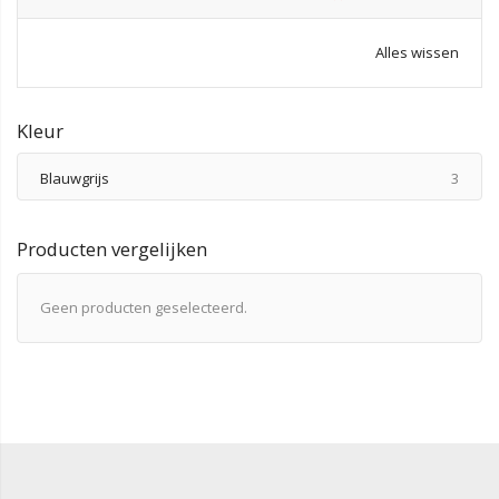
Alles wissen
Kleur
produ
Blauwgrijs
3
Producten vergelijken
Geen producten geselecteerd.