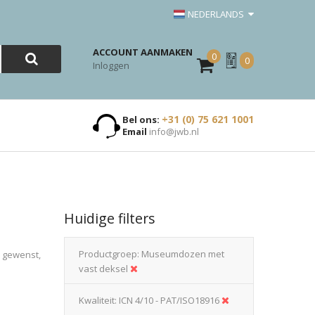
NEDERLANDS
ACCOUNT AANMAKEN
0
Mijn
0
Inloggen
Offerte
+31 (0) 75 621 1001
Bel ons:
Email
info@jwb.nl
Huidige filters
Productgroep
Museumdozen met
n gewenst,
vast deksel
Kwaliteit
ICN 4/10 - PAT/ISO18916