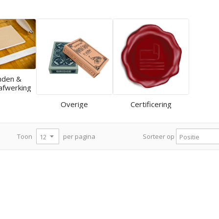
nden &
afwerking
Overige
Certificering
per pagina
Toon
Sorteer op