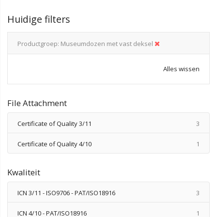
Huidige filters
Productgroep
Museumdozen met vast deksel
Alles wissen
File Attachment
produ
Certificate of Quality 3/11
3
produ
Certificate of Quality 4/10
1
Kwaliteit
produ
ICN 3/11 - ISO9706 - PAT/ISO18916
3
produ
ICN 4/10 - PAT/ISO18916
1