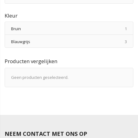
Kleur
produ
Bruin
1
produ
Blauwgrijs
3
Producten vergelijken
Geen producten geselecteerd.
NEEM CONTACT MET ONS OP