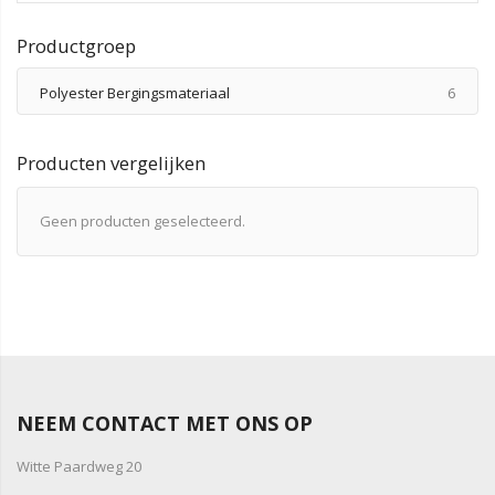
Productgroep
produ
Polyester Bergingsmateriaal
6
Producten vergelijken
Geen producten geselecteerd.
NEEM CONTACT MET ONS OP
Witte Paardweg 20