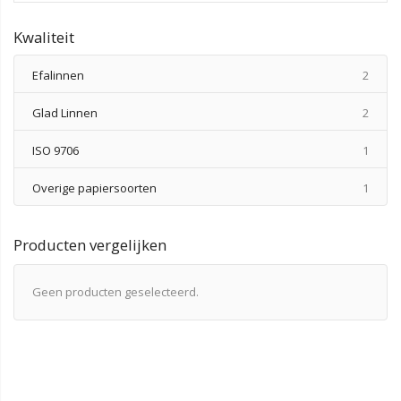
Kwaliteit
produ
Efalinnen
2
produ
Glad Linnen
2
produ
ISO 9706
1
produ
Overige papiersoorten
1
Producten vergelijken
Geen producten geselecteerd.