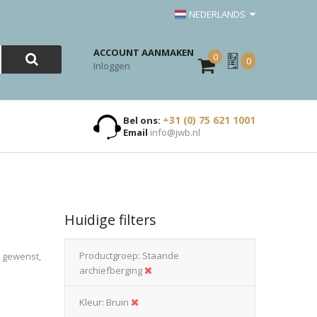
NEDERLANDS
ACCOUNT AANMAKEN
0
Mijn
0
Inloggen
Offerte
+31 (0) 75 621 1001
Bel ons:
Email
info@jwb.nl
Huidige filters
Productgroep
Staande
n gewenst,
archiefberging
Kleur
Bruin