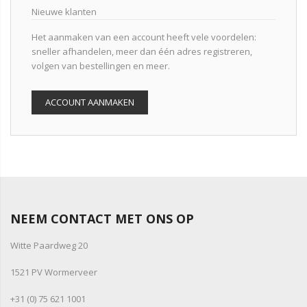
Nieuwe klanten
Het aanmaken van een account heeft vele voordelen:
sneller afhandelen, meer dan één adres registreren,
volgen van bestellingen en meer.
ACCOUNT AANMAKEN
NEEM CONTACT MET ONS OP
Witte Paardweg 20
1521 PV Wormerveer
+31 (0) 75 621 1001