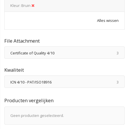
Kleur
Bruin
Alles wissen
File Attachment
produ
Certificate of Quality 4/10
3
Kwaliteit
produ
ICN 4/10 - PAT/ISO18916
3
Producten vergelijken
Geen producten geselecteerd.