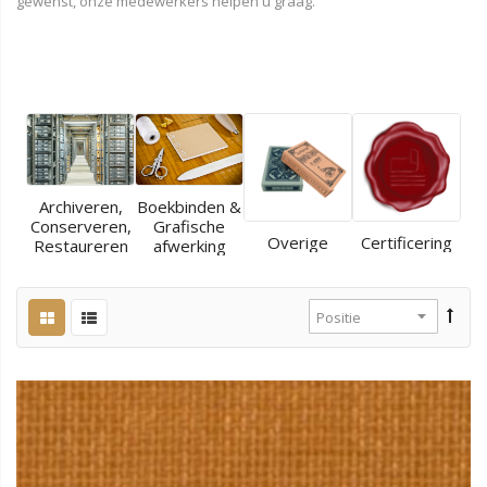
gewenst, onze medewerkers helpen u graag.
Archiveren,
Boekbinden &
Conserveren,
Grafische
Overige
Certificering
Restaureren
afwerking