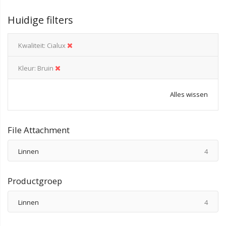
Huidige filters
Kwaliteit
Cialux
Kleur
Bruin
Alles wissen
File Attachment
produ
Linnen
4
Productgroep
produ
Linnen
4