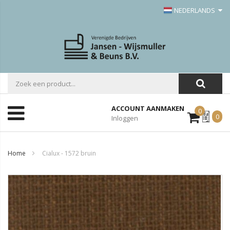
NEDERLANDS
ACCOUNT AANMAKEN
0
Mijn
0
Inloggen
Offerte
Home
Cialux - 1572 bruin