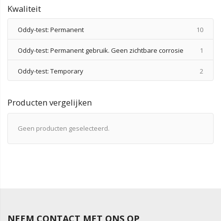
Kwaliteit
produ
Oddy-test: Permanent
10
produ
Oddy-test: Permanent gebruik. Geen zichtbare corrosie
1
produ
Oddy-test: Temporary
2
Producten vergelijken
Geen producten geselecteerd.
NEEM CONTACT MET ONS OP