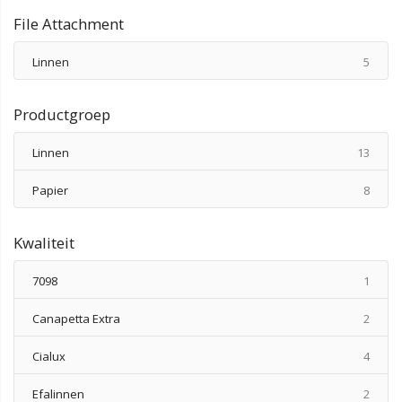
File Attachment
produ
Linnen
5
Productgroep
produ
Linnen
13
produ
Papier
8
Kwaliteit
produ
7098
1
produ
Canapetta Extra
2
produ
Cialux
4
produ
Efalinnen
2