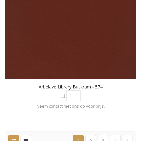
Arbelave Library Buckram - 574
Neem contact met ons op voor prijs.
1
2
3
4