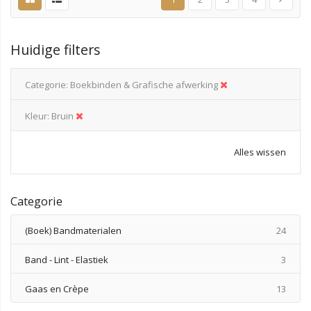
Huidige filters
Categorie
Boekbinden & Grafische afwerking
Kleur
Bruin
Alles wissen
Categorie
produ
(Boek) Bandmaterialen
24
produ
Band - Lint - Elastiek
3
produ
Gaas en Crèpe
13