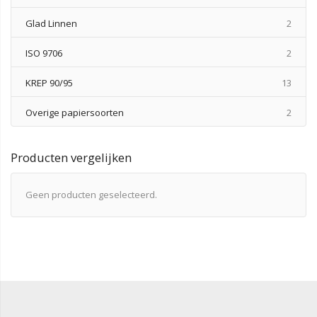
produ
Glad Linnen
2
produ
ISO 9706
2
produ
KREP 90/95
13
produ
Overige papiersoorten
2
Producten vergelijken
Geen producten geselecteerd.