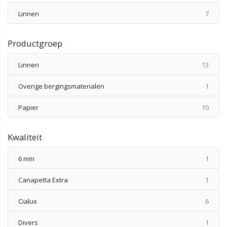
produ
Linnen
7
Productgroep
produ
Linnen
13
produ
Overige bergingsmaterialen
1
produ
Papier
10
Kwaliteit
produ
6 mm
1
produ
Canapetta Extra
1
produ
Cialux
6
produ
Divers
1