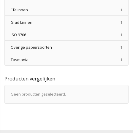
produ
Efalinnen
1
produ
Glad Linnen
1
produ
ISO 9706
1
produ
Overige papiersoorten
1
produ
Tasmania
1
Producten vergelijken
Geen producten geselecteerd.