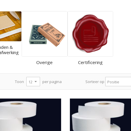
nden &
afwerking
Overige
Certificering
per pagina
Toon
Sorteer op