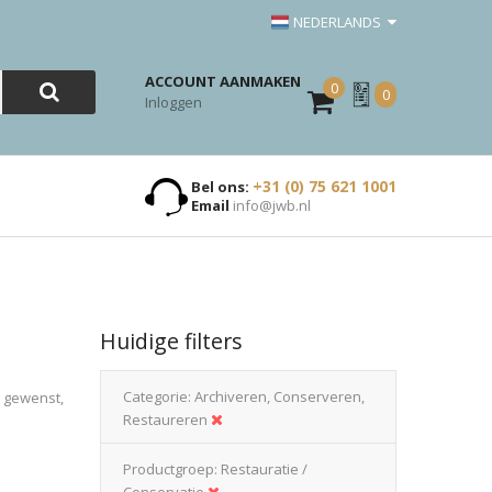
NEDERLANDS
ACCOUNT AANMAKEN
0
Mijn
0
Inloggen
Offerte
+31 (0) 75 621 1001
Bel ons:
Email
info@jwb.nl
Huidige filters
Categorie
Archiveren, Conserveren,
n gewenst,
Restaureren
Productgroep
Restauratie /
Conservatie