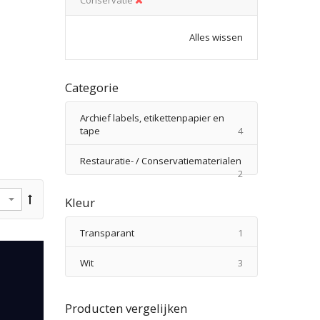
Alles wissen
Categorie
Archief labels, etikettenpapier en
producten
tape
4
Restauratie- / Conservatiematerialen
producten
2
Kleur
product
Transparant
1
producten
Wit
3
Producten vergelijken