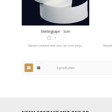
Shirtingtape - 5cm
Neem contact met ons op voor prijs.
Neem 
6
producten