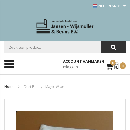
NEDERLANDS
ACCOUNT AANMAKEN
0
Mijn
0
Inloggen
Offerte
Home
Dust Bunny - Magic Wipe