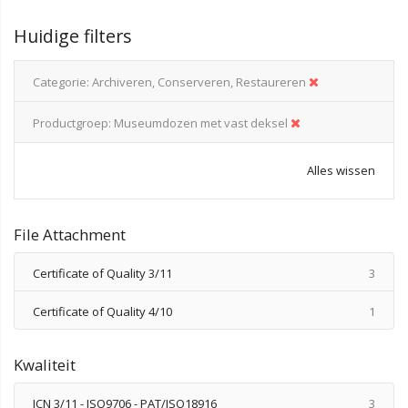
Huidige filters
Categorie
Archiveren, Conserveren, Restaureren
Productgroep
Museumdozen met vast deksel
Alles wissen
File Attachment
produ
Certificate of Quality 3/11
3
produ
Certificate of Quality 4/10
1
Kwaliteit
produ
ICN 3/11 - ISO9706 - PAT/ISO18916
3