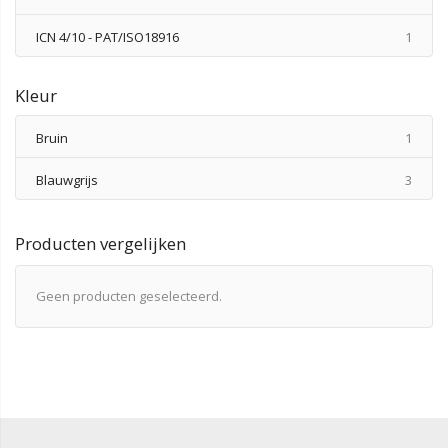
produ
ICN 4/10 - PAT/ISO18916
1
Kleur
produ
Bruin
1
produ
Blauwgrijs
3
Producten vergelijken
Geen producten geselecteerd.