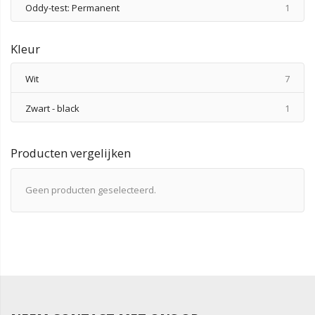
produ
Oddy-test: Permanent
1
Kleur
produ
Wit
7
produ
Zwart - black
1
Producten vergelijken
Geen producten geselecteerd.