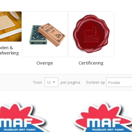
nden &
afwerking
Overige
Certificering
per pagina
Toon
Sorteer op