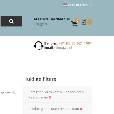
NEDERLANDS
ACCOUNT AANMAKEN
0
Mijn
0
Inloggen
Offerte
+31 (0) 75 621 1001
Bel ons:
Email
info@jwb.nl
Huidige filters
Categorie
Archiveren, Conserveren,
n gewenst,
Restaureren
Productgroep
Museum Art Foam