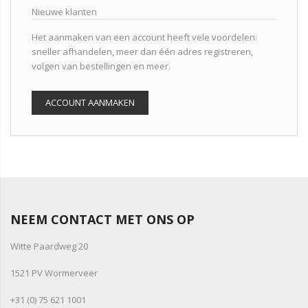
Nieuwe klanten
Het aanmaken van een account heeft vele voordelen:
sneller afhandelen, meer dan één adres registreren,
volgen van bestellingen en meer.
ACCOUNT AANMAKEN
NEEM CONTACT MET ONS OP
Witte Paardweg 20
1521 PV Wormerveer
+31 (0) 75 621 1001