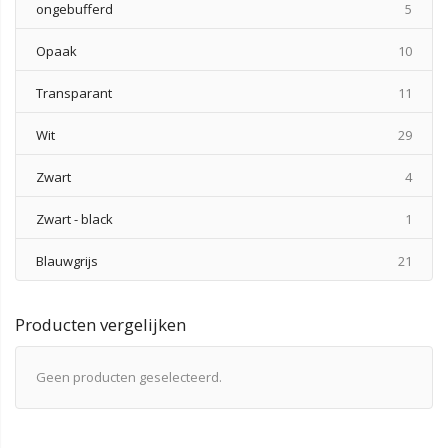
produ
ongebufferd
5
produ
Opaak
10
produ
Transparant
11
produ
Wit
29
produ
Zwart
4
produ
Zwart - black
1
produ
Blauwgrijs
21
Producten vergelijken
Geen producten geselecteerd.