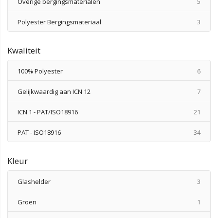
produ
Overige bergingsmaterialen
5
produ
Polyester Bergingsmateriaal
3
Kwaliteit
produ
100% Polyester
6
produ
Gelijkwaardig aan ICN 12
7
produ
ICN 1 - PAT/ISO18916
21
produ
PAT - ISO18916
34
Kleur
produ
Glashelder
3
produ
Groen
1