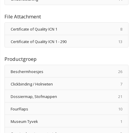
File Attachment
produ
Certificate of Quality ICN 1
8
produ
Certificate of Quality ICN 1 - 290
13
Productgroep
produ
Beschermhoesjes
26
produ
Clickbinding / Holnieten
7
produ
Dossiermap, Stofmappen
21
produ
FourFlaps
10
produ
Museum Tyvek
1