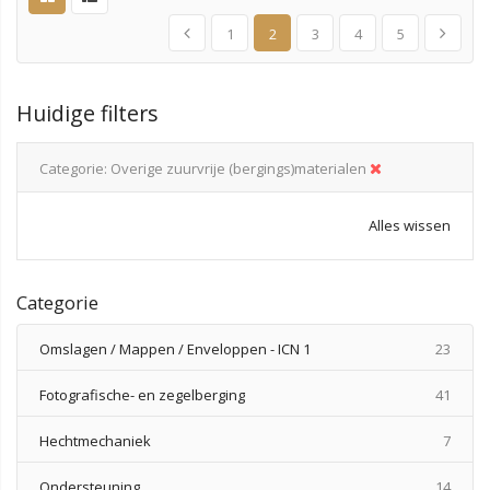
1
2
3
4
5
Huidige filters
Categorie
Overige zuurvrije (bergings)materialen
Alles wissen
Categorie
produ
Omslagen / Mappen / Enveloppen - ICN 1
23
produ
Fotografische- en zegelberging
41
produ
Hechtmechaniek
7
produ
Ondersteuning
14