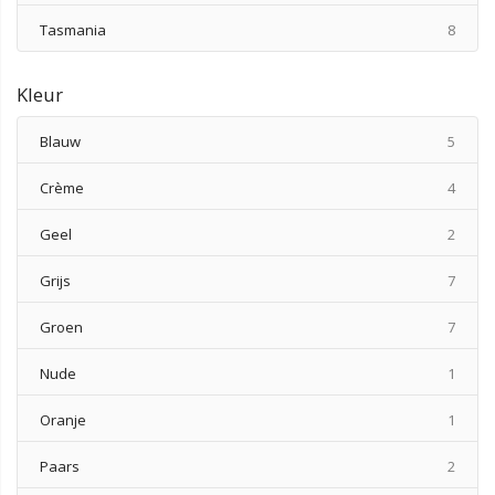
produ
Tasmania
8
Kleur
produ
Blauw
5
produ
Crème
4
produ
Geel
2
produ
Grijs
7
produ
Groen
7
produ
Nude
1
produ
Oranje
1
produ
Paars
2