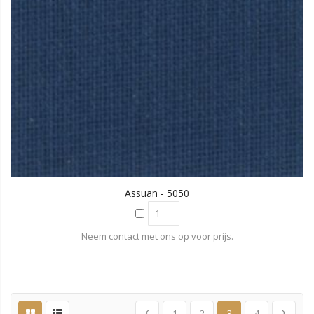
Assuan - 5050
Neem contact met ons op voor prijs.
1
2
3
4