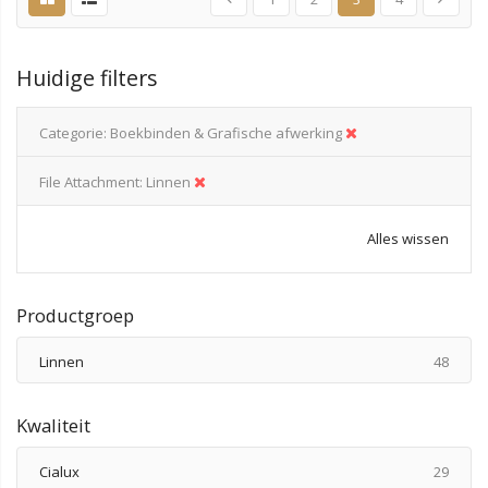
Huidige filters
Categorie
Boekbinden & Grafische afwerking
File Attachment
Linnen
Alles wissen
Productgroep
produ
Linnen
48
Kwaliteit
produ
Cialux
29