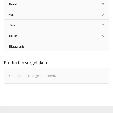
produ
Rood
9
produ
Wit
2
produ
Zwart
2
produ
Bruin
5
produ
Blauwgrijs
1
Producten vergelijken
Geen producten geselecteerd.