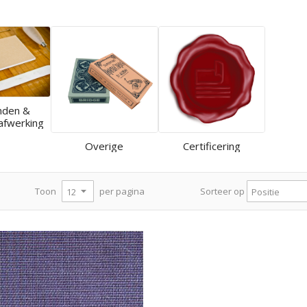
nden &
afwerking
Overige
Certificering
per pagina
Toon
Sorteer op