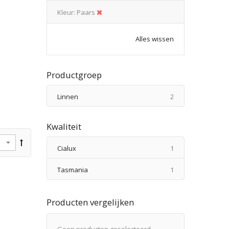
Kleur
Paars
Alles wissen
Productgroep
producten
Linnen
2
Kwaliteit
product
Cialux
1
product
Tasmania
1
Producten vergelijken
Geen producten geselecteerd.