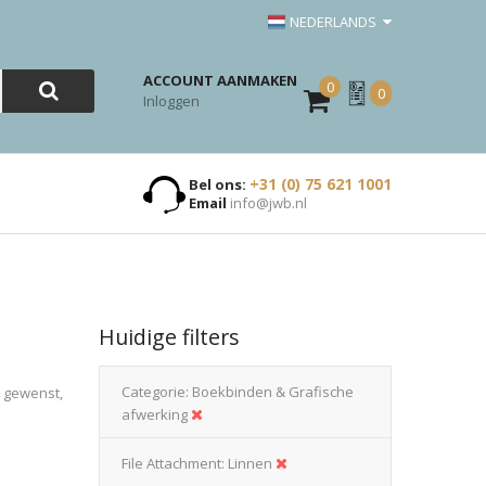
NEDERLANDS
ACCOUNT AANMAKEN
0
Mijn
0
Inloggen
Offerte
+31 (0) 75 621 1001
Bel ons:
Email
info@jwb.nl
Huidige filters
Categorie
Boekbinden & Grafische
n gewenst,
afwerking
File Attachment
Linnen