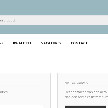
WS
KWALITEIT
VACATURES
CONTACT
Nieuwe klanten
adres.
Het aanmaken van een accoun
dan één adres registreren, v