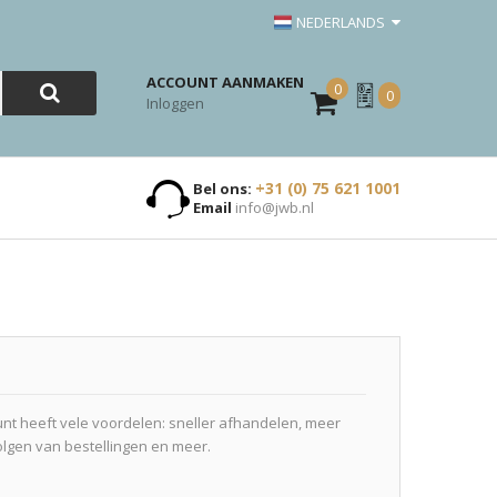
NEDERLANDS
ACCOUNT AANMAKEN
0
Mijn
0
Inloggen
Offerte
+31 (0) 75 621 1001
Bel ons:
Email
info@jwb.nl
t heeft vele voordelen: sneller afhandelen, meer
olgen van bestellingen en meer.