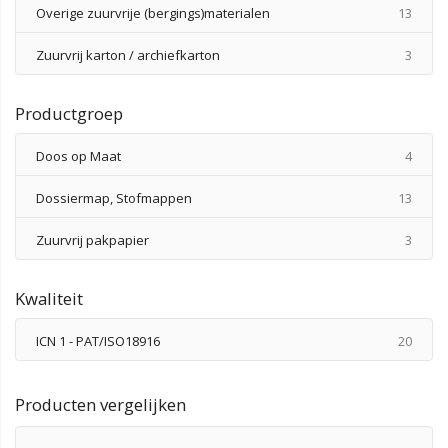
produ
Overige zuurvrije (bergings)materialen
13
produ
Zuurvrij karton / archiefkarton
3
Productgroep
produ
Doos op Maat
4
produ
Dossiermap, Stofmappen
13
produ
Zuurvrij pakpapier
3
Kwaliteit
produ
ICN 1 - PAT/ISO18916
20
Producten vergelijken