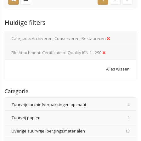
Huidige filters
Categorie
Archiveren, Conserveren, Restaureren
File Attachment
Certificate of Quality ICN 1 - 290
Alles wissen
Categorie
produ
Zuurvrije archiefverpakkingen op maat
4
produ
Zuurvrij papier
1
produ
Overige zuurvrije (bergings)materialen
13