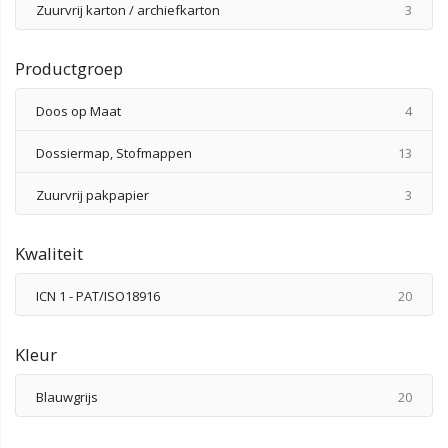
produ
Zuurvrij karton / archiefkarton
3
Productgroep
produ
Doos op Maat
4
produ
Dossiermap, Stofmappen
13
produ
Zuurvrij pakpapier
3
Kwaliteit
produ
ICN 1 - PAT/ISO18916
20
Kleur
produ
Blauwgrijs
20