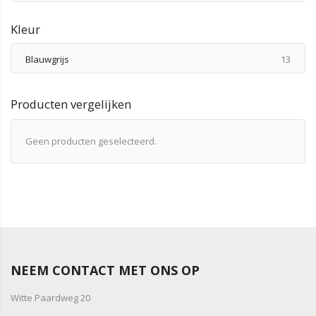
Kleur
produ
Blauwgrijs
13
Producten vergelijken
Geen producten geselecteerd.
NEEM CONTACT MET ONS OP
Witte Paardweg 20