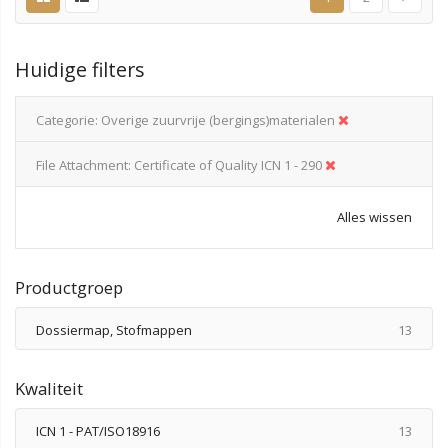
Huidige filters
Categorie
Overige zuurvrije (bergings)materialen
File Attachment
Certificate of Quality ICN 1 - 290
Alles wissen
Productgroep
produ
Dossiermap, Stofmappen
13
Kwaliteit
produ
ICN 1 - PAT/ISO18916
13