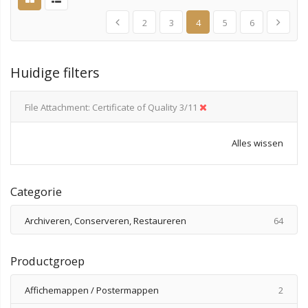
2
3
4
5
6
Huidige filters
File Attachment
Certificate of Quality 3/11
Alles wissen
Categorie
produ
Archiveren, Conserveren, Restaureren
64
Productgroep
produ
Affichemappen / Postermappen
2