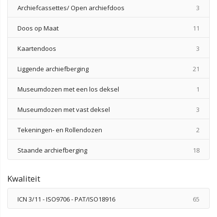
produ
Archiefcassettes/ Open archiefdoos
3
produ
Doos op Maat
11
produ
Kaartendoos
3
produ
Liggende archiefberging
21
produ
Museumdozen met een los deksel
1
produ
Museumdozen met vast deksel
3
produ
Tekeningen- en Rollendozen
2
produ
Staande archiefberging
18
Kwaliteit
produ
ICN 3/11 - ISO9706 - PAT/ISO18916
65