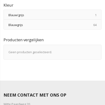
Kleur
produ
Blauw/grijs
1
produ
Blauwgrijs
64
Producten vergelijken
Geen producten geselecteerd.
NEEM CONTACT MET ONS OP
Witte Paardweg 20