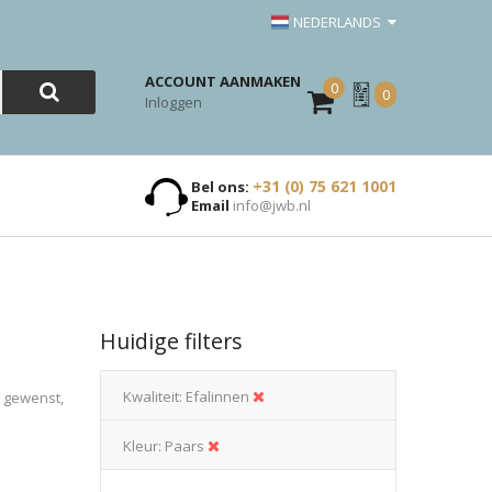
NEDERLANDS
ACCOUNT AANMAKEN
0
Mijn
0
Inloggen
Offerte
+31 (0) 75 621 1001
Bel ons:
Email
info@jwb.nl
Huidige filters
Kwaliteit
Efalinnen
n gewenst,
Kleur
Paars