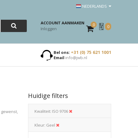
NEDERLANDS
ACCOUNT AANMAKEN
0
Mijn
0
Inloggen
Offerte
+31 (0) 75 621 1001
Bel ons:
Email
info@jwb.nl
Huidige filters
Kwaliteit
ISO 9706
n gewenst,
Kleur
Geel