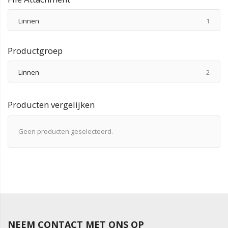
produ
Linnen
1
Productgroep
produ
Linnen
2
Producten vergelijken
Geen producten geselecteerd.
NEEM CONTACT MET ONS OP