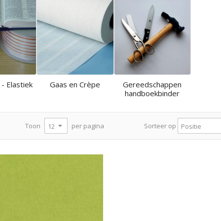
 - Elastiek
Gaas en Crèpe
Gereedschappen
handboekbinder
per pagina
Toon
Sorteer op