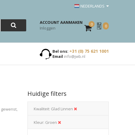
NEDERLANDS
ACCOUNT AANMAKEN
0
Mijn
0
Inloggen
Offerte
+31 (0) 75 621 1001
Bel ons:
Email
info@jwb.nl
Huidige filters
Kwaliteit
Glad Linnen
n gewenst,
Kleur
Groen