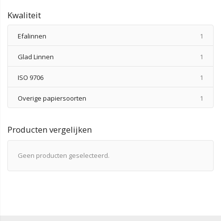
Kwaliteit
produ
Efalinnen
1
produ
Glad Linnen
1
produ
ISO 9706
1
produ
Overige papiersoorten
1
Producten vergelijken
Geen producten geselecteerd.