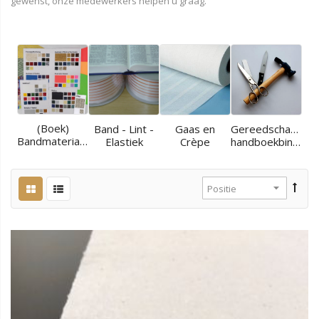
gewenst, onze medewerkers helpen u graag.
(Boek)
Band - Lint -
Gaas en
Gereedschappen
Bandmaterialen
Elastiek
Crèpe
handboekbinder