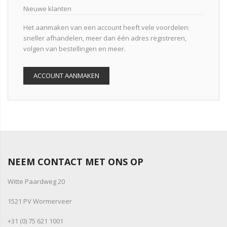
Nieuwe klanten
Het aanmaken van een account heeft vele voordelen:
sneller afhandelen, meer dan één adres registreren,
volgen van bestellingen en meer.
ACCOUNT AANMAKEN
NEEM CONTACT MET ONS OP
Witte Paardweg 20
1521 PV Wormerveer
+31 (0) 75 621 1001