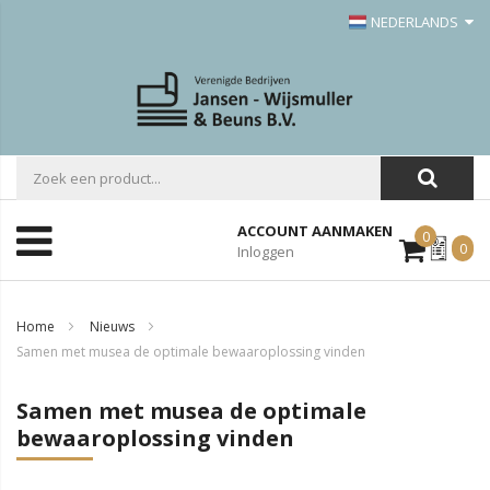
NEDERLANDS
ACCOUNT AANMAKEN
0
Mijn
0
Inloggen
Offerte
Home
Nieuws
Samen met musea de optimale bewaaroplossing vinden
Samen met musea de optimale
bewaaroplossing vinden