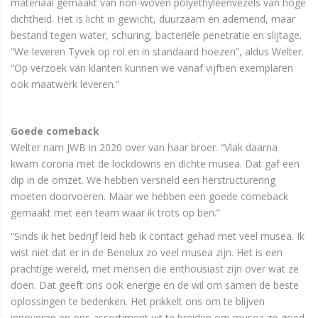
materiaal gemaakt van non-woven polyethyleenvezels van hoge
dichtheid. Het is licht in gewicht, duurzaam en ademend, maar
bestand tegen water, schuring, bacteriële penetratie en slijtage.
“We leveren Tyvek op rol en in standaard hoezen”, aldus Welter.
“Op verzoek van klanten kunnen we vanaf vijftien exemplaren
ook maatwerk leveren.”
Goede comeback
Welter nam JWB in 2020 over van haar broer. “Vlak daarna
kwam corona met de lockdowns en dichte musea. Dat gaf een
dip in de omzet. We hebben versneld een herstructurering
moeten doorvoeren. Maar we hebben een goede comeback
gemaakt met een team waar ik trots op ben.”
“Sinds ik het bedrijf leid heb ik contact gehad met veel musea. Ik
wist niet dat er in de Benelux zo veel musea zijn. Het is een
prachtige wereld, met mensen die enthousiast zijn over wat ze
doen. Dat geeft ons ook energie en de wil om samen de beste
oplossingen te bedenken. Het prikkelt ons om te blijven
innoveren en ons assortiment uit te breiden om musea zo goed