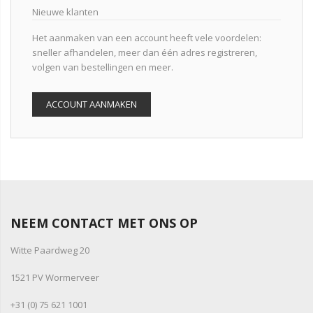
Nieuwe klanten
Het aanmaken van een account heeft vele voordelen:
sneller afhandelen, meer dan één adres registreren,
volgen van bestellingen en meer.
ACCOUNT AANMAKEN
NEEM CONTACT MET ONS OP
Witte Paardweg 20
1521 PV Wormerveer
+31 (0) 75 621 1001