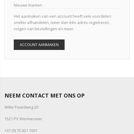
Nieuwe klanten
Het aanmaken van een account heeft vele voordelen:
sneller afhandelen, meer dan één adres registreren,
volgen van bestellingen en meer.
ACCOUNT AANMAKEN
NEEM CONTACT MET ONS OP
Witte Paardweg 20
1521 PV Wormerveer
+31 (0) 75 621 1001