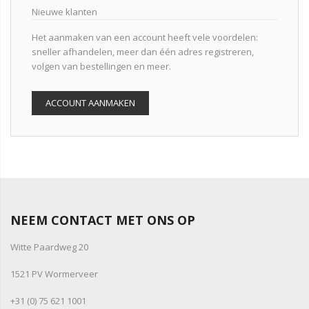
Nieuwe klanten
Het aanmaken van een account heeft vele voordelen:
sneller afhandelen, meer dan één adres registreren,
volgen van bestellingen en meer.
ACCOUNT AANMAKEN
NEEM CONTACT MET ONS OP
Witte Paardweg 20
1521 PV Wormerveer
+31 (0) 75 621 1001