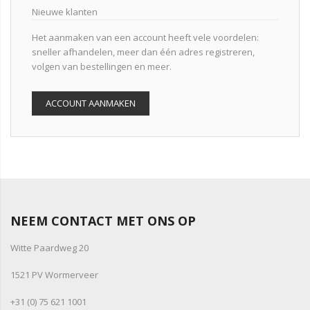
Nieuwe klanten
Het aanmaken van een account heeft vele voordelen:
sneller afhandelen, meer dan één adres registreren,
volgen van bestellingen en meer.
ACCOUNT AANMAKEN
NEEM CONTACT MET ONS OP
Witte Paardweg 20
1521 PV Wormerveer
+31 (0) 75 621 1001