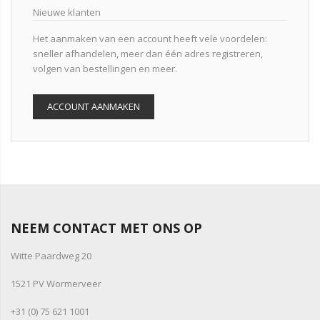
Nieuwe klanten
Het aanmaken van een account heeft vele voordelen:
sneller afhandelen, meer dan één adres registreren,
volgen van bestellingen en meer.
ACCOUNT AANMAKEN
NEEM CONTACT MET ONS OP
Witte Paardweg 20
1521 PV Wormerveer
+31 (0) 75 621 1001