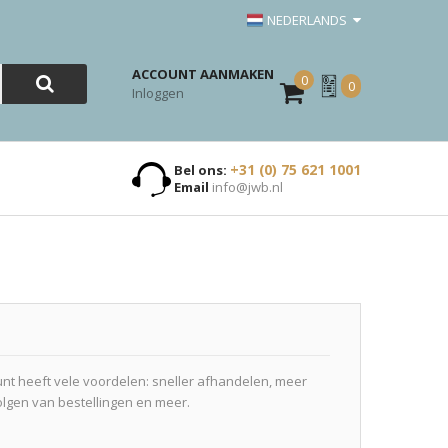
NEDERLANDS
ACCOUNT AANMAKEN
0
Mijn
0
Inloggen
Offerte
+31 (0) 75 621 1001
Bel ons:
Email
info@jwb.nl
t heeft vele voordelen: sneller afhandelen, meer
olgen van bestellingen en meer.