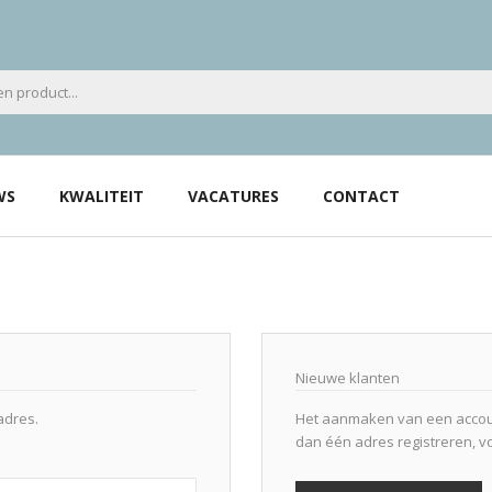
WS
KWALITEIT
VACATURES
CONTACT
Nieuwe klanten
adres.
Het aanmaken van een accoun
dan één adres registreren, v