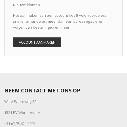
Nieuwe klanten
Het aanmaken van een account heeft vele voordelen:
sneller afhandelen, meer dan één adres registreren,
volgen van bestellingen en meer.
ACCOUNT AANMAKEN
NEEM CONTACT MET ONS OP
Witte Paardweg 20
1521 PV Wormerveer
+31 (0) 75 621 1001