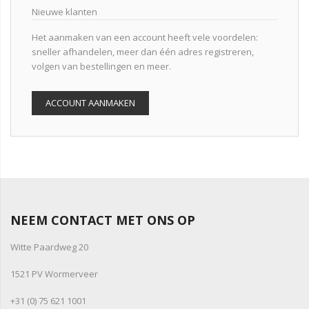
Nieuwe klanten
Het aanmaken van een account heeft vele voordelen:
sneller afhandelen, meer dan één adres registreren,
volgen van bestellingen en meer.
ACCOUNT AANMAKEN
NEEM CONTACT MET ONS OP
Witte Paardweg 20
1521 PV Wormerveer
+31 (0) 75 621 1001