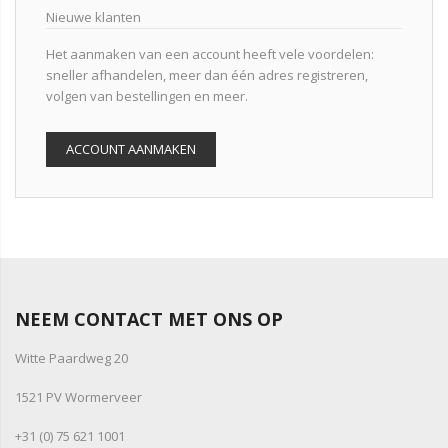
Nieuwe klanten
Het aanmaken van een account heeft vele voordelen:
sneller afhandelen, meer dan één adres registreren,
volgen van bestellingen en meer.
ACCOUNT AANMAKEN
NEEM CONTACT MET ONS OP
Witte Paardweg 20
1521 PV Wormerveer
+31 (0) 75 621 1001