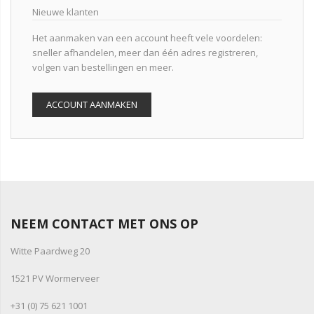
Nieuwe klanten
Het aanmaken van een account heeft vele voordelen:
sneller afhandelen, meer dan één adres registreren,
volgen van bestellingen en meer.
ACCOUNT AANMAKEN
NEEM CONTACT MET ONS OP
Witte Paardweg 20
1521 PV Wormerveer
+31 (0) 75 621 1001