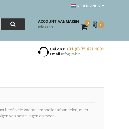
NEDERLANDS
ACCOUNT AANMAKEN
0
Mijn
0
Inloggen
Offerte
+31 (0) 75 621 1001
Bel ons:
Email
info@jwb.nl
t heeft vele voordelen: sneller afhandelen, meer
olgen van bestellingen en meer.