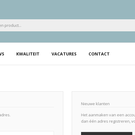
WS
KWALITEIT
VACATURES
CONTACT
Nieuwe klanten
adres.
Het aanmaken van een accoun
dan één adres registreren, v