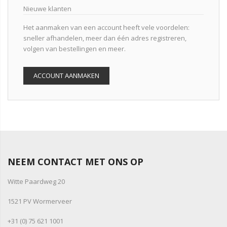
Nieuwe klanten
Het aanmaken van een account heeft vele voordelen:
sneller afhandelen, meer dan één adres registreren,
volgen van bestellingen en meer.
ACCOUNT AANMAKEN
NEEM CONTACT MET ONS OP
Witte Paardweg 20
1521 PV Wormerveer
+31 (0) 75 621 1001