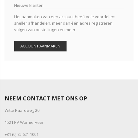
Nieuwe klanten
Het aanmaken van een account heeft vele voordelen:
sneller afhandelen, meer dan één adres registreren,
volgen van bestellingen en meer.
ACCOUNT AANMAKEN
NEEM CONTACT MET ONS OP
Witte Paardweg 20
1521 PV Wormerveer
+31 (0) 75 621 1001