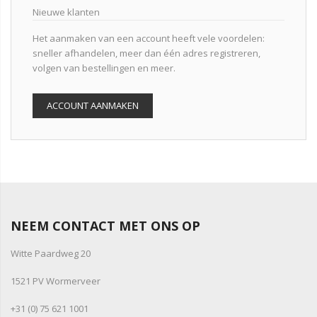
Nieuwe klanten
Het aanmaken van een account heeft vele voordelen:
sneller afhandelen, meer dan één adres registreren,
volgen van bestellingen en meer.
ACCOUNT AANMAKEN
NEEM CONTACT MET ONS OP
Witte Paardweg 20
1521 PV Wormerveer
+31 (0) 75 621 1001